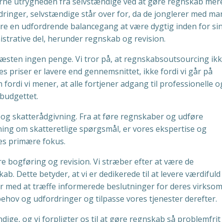
jerne utrygheden fra selvstændige ved at gøre regnskab mer
rdringer, selvstændige står over for, da de jonglerer med m
re en udfordrende balancegang at være dygtig inden for si
strative del, herunder regnskab og revision.
il næsten ingen penge. Vi tror på, at regnskabsoutsourcing ik
 priser er lavere end gennemsnittet, ikke fordi vi går på
ordi vi mener, at alle fortjener adgang til professionelle o
budgettet.
 og skatterådgivning. Fra at føre regnskaber og udføre
ning om skatteretlige spørgsmål, er vores ekspertise og
es primære fokus.
e bogføring og revision. Vi stræber efter at være de
b. Dette betyder, at vi er dedikerede til at levere værdifuld
r med at træffe informerede beslutninger for deres virkso
behov og udfordringer og tilpasse vores tjenester derefter.
ændige, og vi forpligter os til at gøre regnskab så problemfri