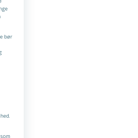
e
ange
n
ke bør
g
mhed.
t som