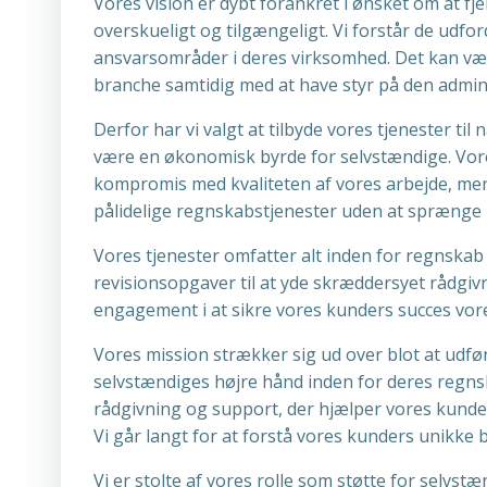
Vores vision er dybt forankret i ønsket om at f
overskueligt og tilgængeligt. Vi forstår de udfo
ansvarsområder i deres virksomhed. Det kan væ
branche samtidig med at have styr på den admini
Derfor har vi valgt at tilbyde vores tjenester t
være en økonomisk byrde for selvstændige. Vores
kompromis med kvaliteten af vores arbejde, men f
pålidelige regnskabstjenester uden at sprænge 
Vores tjenester omfatter alt inden for regnskab
revisionsopgaver til at yde skræddersyet rådgiv
engagement i at sikre vores kunders succes vor
Vores mission strækker sig ud over blot at udfør
selvstændiges højre hånd inden for deres regnska
rådgivning og support, der hjælper vores kunde
Vi går langt for at forstå vores kunders unikke 
Vi er stolte af vores rolle som støtte for selvst