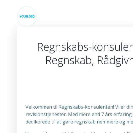
Videre
til
indhold
Regnskabs-konsulent
Regnskab, Rådgivn
Velkommen til Regnskabs-konsulenten! Vi er din
revisionstjenester. Med mere end 7 års erfaring
dedikerede til at gøre regnskab nemmere og mer