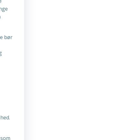
e
ange
n
ke bør
g
mhed.
t som