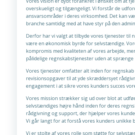
Vores vision er dybt forankret i ønsket om at f
overskueligt og tilgængeligt. Vi forstår de udfo
ansvarsområder i deres virksomhed. Det kan væ
branche samtidig med at have styr på den admini
Derfor har vi valgt at tilbyde vores tjenester t
være en økonomisk byrde for selvstændige. Vores
kompromis med kvaliteten af vores arbejde, men f
pålidelige regnskabstjenester uden at sprænge 
Vores tjenester omfatter alt inden for regnskab
revisionsopgaver til at yde skræddersyet rådgiv
engagement i at sikre vores kunders succes vor
Vores mission strækker sig ud over blot at udfør
selvstændiges højre hånd inden for deres regnska
rådgivning og support, der hjælper vores kunde
Vi går langt for at forstå vores kunders unikke 
Vi er stolte af vores rolle som støtte for selvst