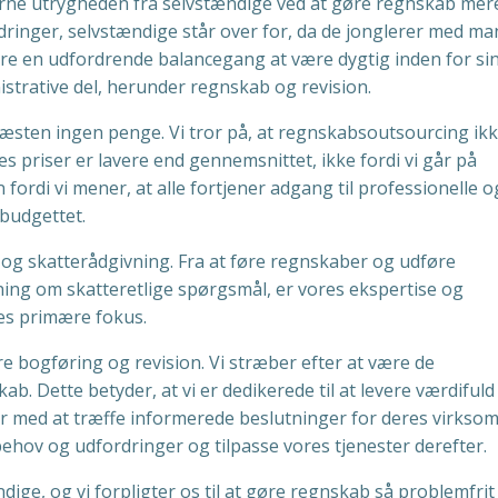
jerne utrygheden fra selvstændige ved at gøre regnskab mer
rdringer, selvstændige står over for, da de jonglerer med m
re en udfordrende balancegang at være dygtig inden for si
strative del, herunder regnskab og revision.
il næsten ingen penge. Vi tror på, at regnskabsoutsourcing ik
 priser er lavere end gennemsnittet, ikke fordi vi går på
ordi vi mener, at alle fortjener adgang til professionelle o
budgettet.
 og skatterådgivning. Fra at føre regnskaber og udføre
ning om skatteretlige spørgsmål, er vores ekspertise og
es primære fokus.
e bogføring og revision. Vi stræber efter at være de
b. Dette betyder, at vi er dedikerede til at levere værdifuld
r med at træffe informerede beslutninger for deres virkso
behov og udfordringer og tilpasse vores tjenester derefter.
ændige, og vi forpligter os til at gøre regnskab så problemfri