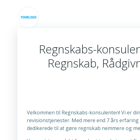
Videre
til
indhold
Regnskabs-konsulent
Regnskab, Rådgivn
Velkommen til Regnskabs-konsulenten! Vi er din
revisionstjenester. Med mere end 7 års erfaring
dedikerede til at gøre regnskab nemmere og mer