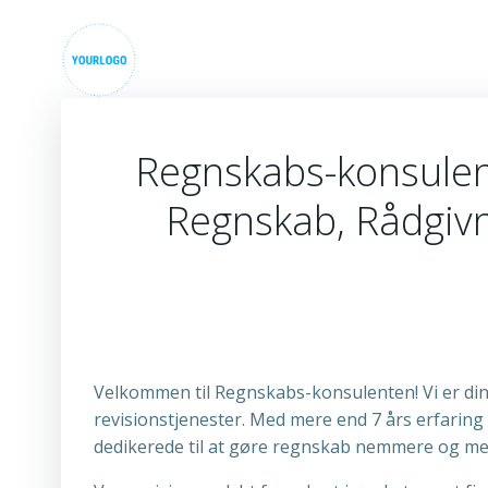
Videre
til
indhold
Regnskabs-konsulent
Regnskab, Rådgivn
Velkommen til Regnskabs-konsulenten! Vi er din
revisionstjenester. Med mere end 7 års erfaring
dedikerede til at gøre regnskab nemmere og mer