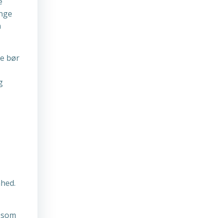
e
ange
n
ke bør
g
mhed.
t som