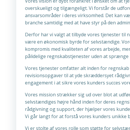
Vores vision er dybt forankret i ønsket om at f
overskueligt og tilgængeligt. Vi forstår de udfo
ansvarsområder i deres virksomhed. Det kan væ
branche samtidig med at have styr på den admini
Derfor har vi valgt at tilbyde vores tjenester t
være en økonomisk byrde for selvstændige. Vores
kompromis med kvaliteten af vores arbejde, men f
pålidelige regnskabstjenester uden at sprænge 
Vores tjenester omfatter alt inden for regnskab
revisionsopgaver til at yde skræddersyet rådgiv
engagement i at sikre vores kunders succes vor
Vores mission strækker sig ud over blot at udfør
selvstændiges højre hånd inden for deres regnska
rådgivning og support, der hjælper vores kunde
Vi går langt for at forstå vores kunders unikke 
Vi er stolte af vores rolle som støtte for selvst