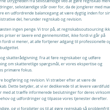
jerne utrygheden fra selvstændige ved at gøre regnskab mer
rdringer, selvstændige står over for, da de jonglerer med m
re en udfordrende balancegang at være dygtig inden for si
strative del, herunder regnskab og revision.
il næsten ingen penge. Vi tror på, at regnskabsoutsourcing ik
 priser er lavere end gennemsnittet, ikke fordi vi går på
ordi vi mener, at alle fortjener adgang til professionelle o
budgettet.
 og skatterådgivning. Fra at føre regnskaber og udføre
ning om skatteretlige spørgsmål, er vores ekspertise og
es primære fokus.
e bogføring og revision. Vi stræber efter at være de
b. Dette betyder, at vi er dedikerede til at levere værdifuld
r med at træffe informerede beslutninger for deres virkso
behov og udfordringer og tilpasse vores tjenester derefter.
ændige, og vi forpligter os til at gøre regnskab så problemfri